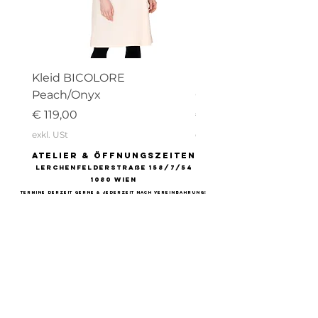
Euro
Kleid BICOLORE
Kleid BICOLORE
Peach/Onyx
Onyx/Anthrazit
Preis
Preis
€ 119,00
€ 119,00
exkl. USt
exkl. USt
atelier & Öffnungszeiten
Lerchenfelderstraße 158/7/54
1080 Wien
Termine derzeit gerne & jederzeit nach vereinbahrung!
Möchtest du
informiert bleiben?