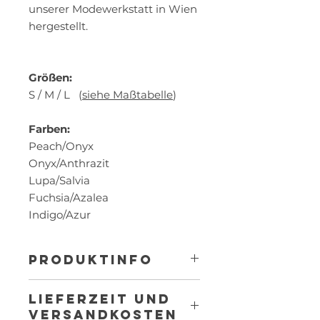
unserer Modewerkstatt in Wien
hergestellt.
Größen:
S / M / L (
siehe Maßtabelle
)
Farben:
Peach/Onyx
Onyx/Anthrazit
Lupa/Salvia
Fuchsia/Azalea
Indigo/Azur
PRODUKTINFO
Material und Pflegehinweis
LIEFERZEIT UND
Popeline aus
100% reiner
VERSANDKOSTEN
Biobaumwolle aus kontrolliert